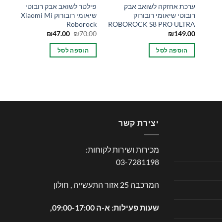
ערכת אחזקה לשואב אבק
פילטר לשואב אבק רובוטי
רובוטי שיאומי רובורוק
שיאומי רובורוק Xiaomi Mi
Roborock
ROBOROCK S8 PRO ULTRA
המחיר
המחיר
₪
47.00
₪
70.00
₪
149.00
המקורי
הנוכחי
היה:
הוא:
הוספה לסל
הוספה לסל
₪47.00.
₪70.00.
יצירת קשר
מכירות ושירות לקוחות:
03-7281198
המרכבה 25 אזור התעשייה , חולון
שעות פעילות: א-ה 09:00-17:00,