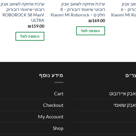
אב אבק
ערכת אחזקה לשואב אבק
ערכת אחזקה לשואב אבק
רובוטי שיאומי רובורוק – 6
רובוטי שיאומי רובורוק – 8
רובוטי שיאומי רובורוק
חלקים – Xiaomi Mi Roborock
ROBOROCK S8 MaxV
ULTRA
₪
169.00
₪
159.00
הוספה לסל
הוספה לסל
רים
מידע נוסף
בק איירובוט
Cart
אבק שואמי
Checkout
My Account
Shop