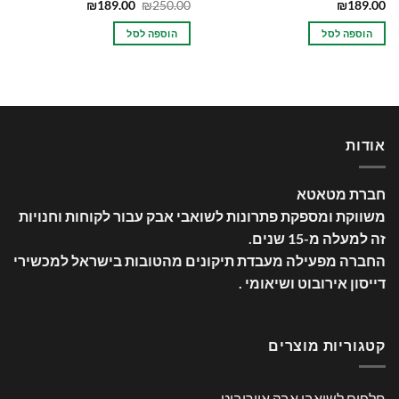
המחיר
המחיר
₪
189.00
₪
250.00
₪
189.00
המקורי
הנוכחי
היה:
הוא:
הוספה לסל
הוספה לסל
₪189.00.
₪250.00.
אודות
חברת מטאטא
משווקת ומספקת פתרונות לשואבי אבק עבור לקוחות וחנויות
זה למעלה מ-15 שנים
.
החברה מפעילה מעבדת תיקונים מהטובות בישראל למכשירי
דייסון אירובוט ושיאומי .
קטגוריות מוצרים
חלפים לשואבי אבק איירובוט