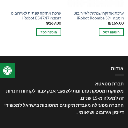
ערכת אחזקה שנתית לאיירובוט
ערכת אחזקה שנתית לאיירובוט
רומבה +iRobot Roomba S9
רומבה iRobot E5/i7/i7
₪
169.00
₪
169.00
הוספה לסל
הוספה לסל
אודות
חברת מטאטא
משווקת ומספקת פתרונות לשואבי אבק עבור לקוחות וחנויות
זה למעלה מ-15 שנים
.
החברה מפעילה מעבדת תיקונים מהטובות בישראל למכשירי
דייסון אירובוט ושיאומי .