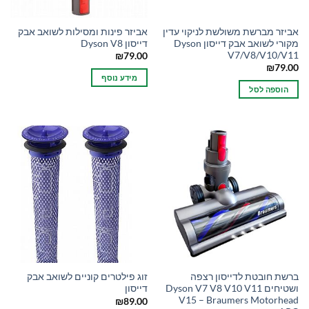
אביזר מברשת משולשת לניקוי עדין
אביזר פינות ומסילות לשואב אבק
מקורי לשואב אבק דייסון Dyson
דייסון Dyson V8
V7/V8/V10/V11
₪
79.00
₪
79.00
מידע נוסף
הוספה לסל
ברשת חובטת לדייסון רצפה
זוג פילטרים קוניים לשואב אבק
ושטיחים Dyson V7 V8 V10 V11
דייסון
V15 – Braumers Motorhead
₪
89.00