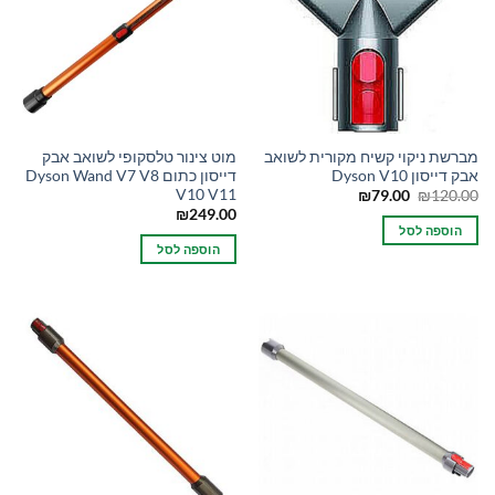
מברשת ניקוי קשיח מקורית לשואב
מוט צינור טלסקופי לשואב אבק
אבק דייסון Dyson V10
דייסון כתום Dyson Wand V7 V8
V10 V11
המחיר
המחיר
₪
79.00
₪
120.00
המקורי
הנוכחי
₪
249.00
היה:
הוא:
הוספה לסל
₪79.00.
₪120.00.
הוספה לסל