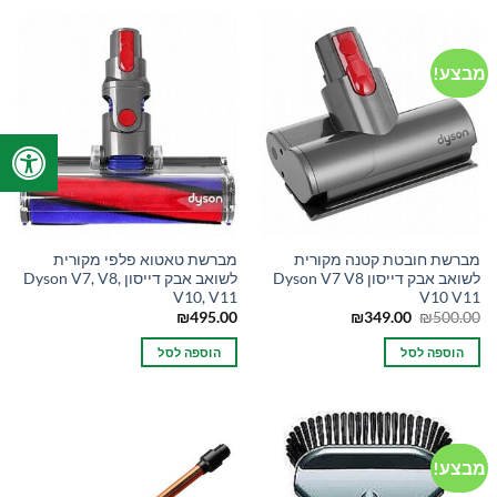
מבצע!
מברשת חובטת קטנה מקורית
מברשת טאטוא פלפי מקורית
לשואב אבק דייסון Dyson V7 V8
לשואב אבק דייסון Dyson V7, V8,
V10, V11
V10 V11
המחיר
המחיר
₪
495.00
₪
349.00
₪
500.00
המקורי
הנוכחי
היה:
הוא:
הוספה לסל
הוספה לסל
₪349.00.
₪500.00.
מבצע!