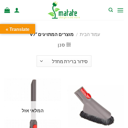
Ski
t
conten
Translate »
עמוד הבית
/
מוצרים המתויגים “V7”
סנן
המלאי אזל