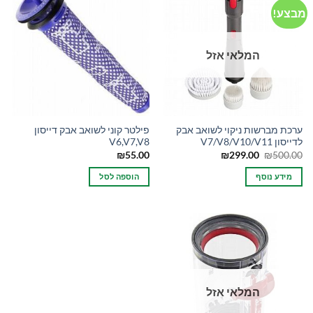
מבצע!
המלאי אזל
ערכת מברשות ניקוי לשואב אבק
פילטר קוני לשואב אבק דייסון
לדייסון V7/V8/V10/V11
V6,V7,V8
המחיר
המחיר
₪
55.00
₪
299.00
₪
500.00
המקורי
הנוכחי
היה:
הוא:
מידע נוסף
הוספה לסל
₪299.00.
₪500.00.
המלאי אזל