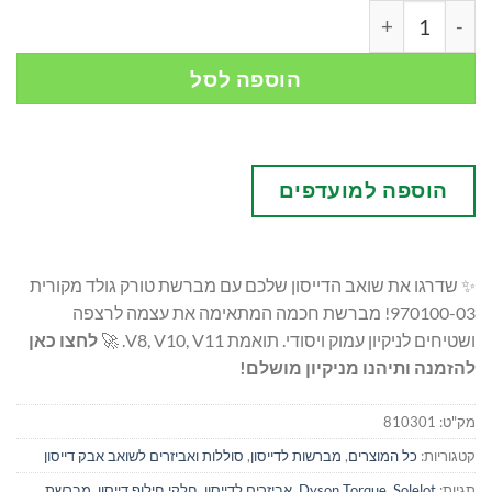
כמות של מברשת מקורית דייסון טורק גולד 970100-03 - Dyson Torque Cleaner Head Gold V11
הוספה לסל
הוספה למועדפים
✨ שדרגו את שואב הדייסון שלכם עם מברשת טורק גולד מקורית
970100-03! מברשת חכמה המתאימה את עצמה לרצפה
ושטיחים לניקיון עמוק ויסודי. תואמת V8, V10, V11. 🚀
לחצו כאן
להזמנה ותיהנו מניקיון מושלם!
מק"ט:
810301
קטגוריות:
כל המוצרים
,
מברשות לדייסון
,
סוללות ואביזרים לשואב אבק דייסון
תגיות:
Solelot
,
Dyson Torque
,
אביזרים לדייסון
,
חלקי חילוף דייסון
,
מברשת