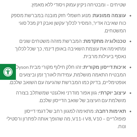
שטיחים – ומבטיחה ניקיון עמוק ויסודי ללא מאמץ.
עוצמה ממונעת:
מנוע חשמלי חזק מובנה במברשת מספק
כוח שאיבה אדיר, המסיר לכלוך עקשן ואבק דק מכל סוגי
המשטחים.
טכנולוגיה מתקדמת:
המברשת מזהה משטחים שונים
ומתאימה את עוצמת השאיבה באופן דינמי, כך שכל לכלוך
נאסף ביעילות מרבית.
איכות דייסון מקורית:
זהו חלק חילוף מקורי מבית Dyson,
המבטיח התאמה מושלמת, עמידות לאורך זמן וביצועים
אופטימליים, בדיוק כמו המברשת שהגיעה עם השואב שלכם.
עיצוב יוקרתי:
גוון אפור מודרני ואלגנטי שמשתלב בצורה
מושלמת עם העיצוב של שואב הדייסון שלכם.
תאימות רחבה:
מתאימה למגוון רחב של דגמי דייסון
פופולריים – V8, V10 ו-V11, מה שהופך אותה לפתרון ורסטילי
ונוח.