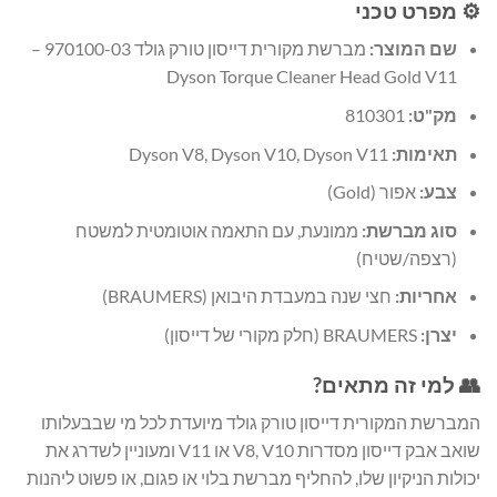
⚙️ מפרט טכני
שם המוצר:
מברשת מקורית דייסון טורק גולד 970100-03 –
Dyson Torque Cleaner Head Gold V11
מק"ט:
810301
תאימות:
Dyson V8, Dyson V10, Dyson V11
צבע:
אפור (Gold)
סוג מברשת:
ממונעת, עם התאמה אוטומטית למשטח
(רצפה/שטיח)
אחריות:
חצי שנה במעבדת היבואן (BRAUMERS)
יצרן:
BRAUMERS (חלק מקורי של דייסון)
👥 למי זה מתאים?
המברשת המקורית דייסון טורק גולד מיועדת לכל מי שבבעלותו
שואב אבק דייסון מסדרות V8, V10 או V11 ומעוניין לשדרג את
יכולות הניקיון שלו, להחליף מברשת בלוי או פגום, או פשוט ליהנות