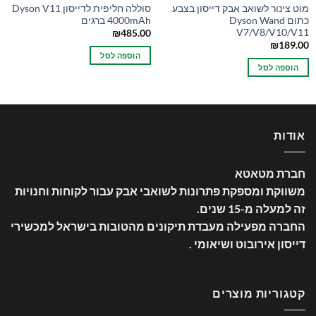
מוט צינור לשואב אבק דייסון בצבע
סוללה חליפית לדייסון Dyson V11
כתום Dyson Wand
4000mAh ברגים
V7/V8/V10/V11
₪
485.00
₪
189.00
הוספה לסל
הוספה לסל
אודות
חברת מטאטא
משווקת ומספקת פתרונות לשואבי אבק עבור לקוחות וחנויות
זה למעלה מ-15 שנים
.
החברה מפעילה מעבדת תיקונים מהטובות בישראל למכשירי
דייסון אירובוט ושיאומי .
קטגוריות מוצרים