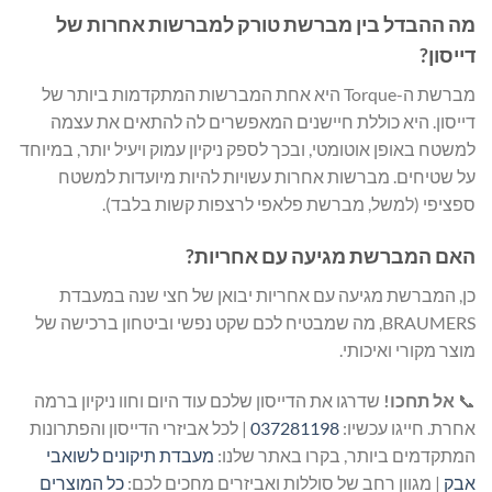
מה ההבדל בין מברשת טורק למברשות אחרות של
דייסון?
מברשת ה-Torque היא אחת המברשות המתקדמות ביותר של
דייסון. היא כוללת חיישנים המאפשרים לה להתאים את עצמה
למשטח באופן אוטומטי, ובכך לספק ניקיון עמוק ויעיל יותר, במיוחד
על שטיחים. מברשות אחרות עשויות להיות מיועדות למשטח
ספציפי (למשל, מברשת פלאפי לרצפות קשות בלבד).
האם המברשת מגיעה עם אחריות?
כן, המברשת מגיעה עם אחריות יבואן של חצי שנה במעבדת
BRAUMERS, מה שמבטיח לכם שקט נפשי וביטחון ברכישה של
מוצר מקורי ואיכותי.
📞
אל תחכו!
שדרגו את הדייסון שלכם עוד היום וחוו ניקיון ברמה
אחרת. חייגו עכשיו:
037281198
| לכל אביזרי הדייסון והפתרונות
המתקדמים ביותר, בקרו באתר שלנו:
מעבדת תיקונים לשואבי
אבק
| מגוון רחב של סוללות ואביזרים מחכים לכם:
כל המוצרים