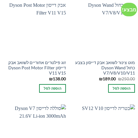
מבצע!
מוט צינור לשואב אבק דייסון בצבע
זוג פילטרים אחוריים לשואב אבק
כחול Dyson Wand
דייסון Dyson Post Motor Filter
V11 V15
V7/V8/V10/V11
המחיר
המחיר
₪
138.00
₪
189.00
₪
250.00
המקורי
הנוכחי
היה:
הוא:
הוספה לסל
הוספה לסל
₪189.00.
₪250.00.