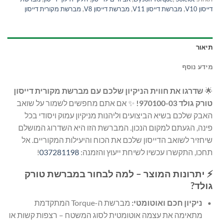
דייסון V10
,
מברשת דייסון V11
,
מברשת דייסון V8
,
מברשת מקורית דייסון
תיאור
מידע נוסף
🌟
שדרגו את חווית הניקיון שלכם עם מברשת מקורית דייסון
טורק גולד 970100-03!
✨ אם אתם מחפשים לשמור על שואב
האבק שלכם בשיא הביצועים וליהנות מניקיון עמוק ויסודי בכל
פינה, הגעתם למקום הנכון. המברשת הזו היא השדרוג המושלם
שיחזיר לשואב הדייסון שלכם את הכוח והיעילות המקוריים. אל
תחכו, התקשרו עכשיו לשיחת ייעוץ והזמנה:
037281198
!
⚡ יתרונות המוצר – למה לבחור במברשת טורק
גולד?
ניקיון חכם ואוטומטי:
מברשת ה-Torque המתקדמת
מתאימה את עצמה אוטומטית לסוג המשטח – רצפות קשות או