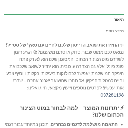
תיאור
מידע נוסף
✨
החזירו את שואב הדייסון שלכם לחיים עם טאץ' של סטייל!
נמאס לכם ממוט שבור, סדוק או סתם משעמם? 🚀 הגיע הזמן
לשדרג! מוט הצינור הכתום והמסוגנן שלנו הוא לא רק פתרון
פונקציונלי אלא גם הצהרה עיצובית. הוא יחזיר לשואב שלכם את
היניקה המושלמת, יאפשר לכם לנקות ביעילות ובקלות, ויוסיף צבע
וחיים למטלות הניקיון. אל תחכו שהשואב יאכזב אתכם – שדרגו
אותו עכשיו! לפרטים נוספים וייעוץ מקצועי, חייגו אלינו:
037281198
⚡ יתרונות המוצר – למה לבחור במוט הצינור
הכתום שלנו?
התאמה מושלמת לדגמים נבחרים:
תוכנן במיוחד עבור דגמי