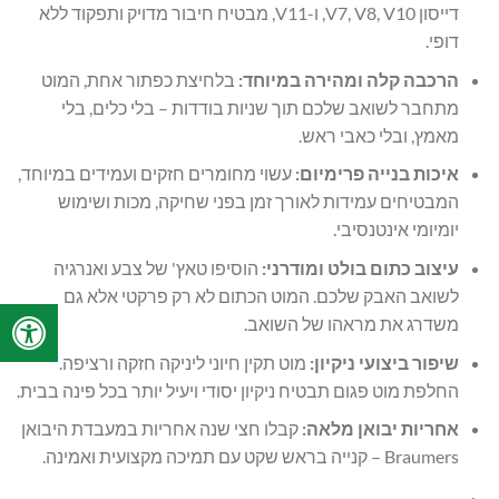
דייסון V7, V8, V10, ו-V11, מבטיח חיבור מדויק ותפקוד ללא
דופי.
הרכבה קלה ומהירה במיוחד:
בלחיצת כפתור אחת, המוט
מתחבר לשואב שלכם תוך שניות בודדות – בלי כלים, בלי
מאמץ, ובלי כאבי ראש.
איכות בנייה פרימיום:
עשוי מחומרים חזקים ועמידים במיוחד,
המבטיחים עמידות לאורך זמן בפני שחיקה, מכות ושימוש
יומיומי אינטנסיבי.
עיצוב כתום בולט ומודרני:
הוסיפו טאץ' של צבע ואנרגיה
לשואב האבק שלכם. המוט הכתום לא רק פרקטי אלא גם
משדרג את מראהו של השואב.
שיפור ביצועי ניקיון:
מוט תקין חיוני ליניקה חזקה ורציפה.
החלפת מוט פגום תבטיח ניקיון יסודי ויעיל יותר בכל פינה בבית.
אחריות יבואן מלאה:
קבלו חצי שנה אחריות במעבדת היבואן
Braumers – קנייה בראש שקט עם תמיכה מקצועית ואמינה.