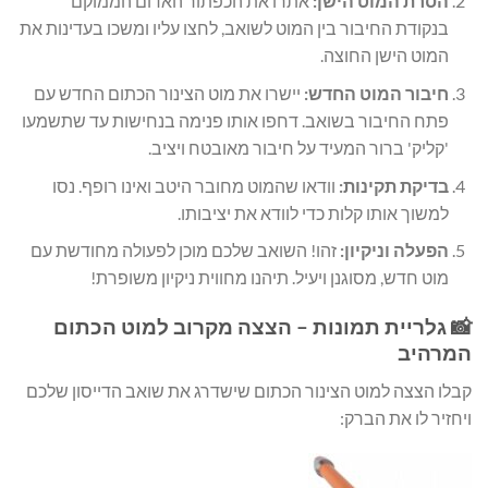
הסרת המוט הישן:
אתרו את הכפתור האדום הממוקם
בנקודת החיבור בין המוט לשואב, לחצו עליו ומשכו בעדינות את
המוט הישן החוצה.
חיבור המוט החדש:
יישרו את מוט הצינור הכתום החדש עם
פתח החיבור בשואב. דחפו אותו פנימה בנחישות עד שתשמעו
'קליק' ברור המעיד על חיבור מאובטח ויציב.
בדיקת תקינות:
וודאו שהמוט מחובר היטב ואינו רופף. נסו
למשוך אותו קלות כדי לוודא את יציבותו.
הפעלה וניקיון:
זהו! השואב שלכם מוכן לפעולה מחודשת עם
מוט חדש, מסוגנן ויעיל. תיהנו מחווית ניקיון משופרת!
📸 גלריית תמונות – הצצה מקרוב למוט הכתום
המרהיב
קבלו הצצה למוט הצינור הכתום שישדרג את שואב הדייסון שלכם
ויחזיר לו את הברק: