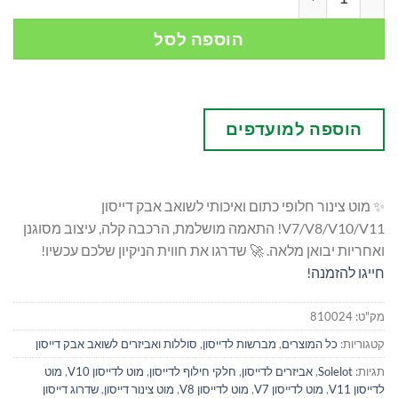
הוספה לסל
הוספה למועדפים
✨ מוט צינור חלופי כתום ואיכותי לשואב אבק דייסון
V7/V8/V10/V11! התאמה מושלמת, הרכבה קלה, עיצוב מסוגנן
ואחריות יבואן מלאה. 🚀 שדרגו את חווית הניקיון שלכם עכשיו!
חייגו להזמנה!
מק"ט:
810024
קטגוריות:
כל המוצרים
,
מברשות לדייסון
,
סוללות ואביזרים לשואב אבק דייסון
תגיות:
Solelot
,
אביזרים לדייסון
,
חלקי חילוף לדייסון
,
מוט לדייסון V10
,
מוט
לדייסון V11
,
מוט לדייסון V7
,
מוט לדייסון V8
,
מוט צינור דייסון
,
שדרוג דייסון