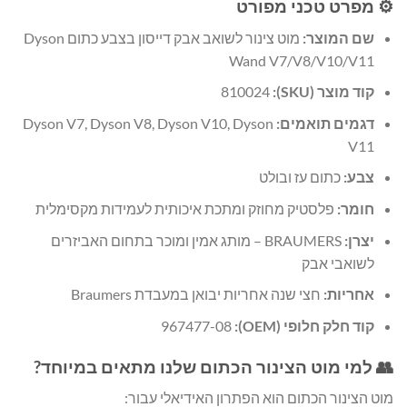
⚙️ מפרט טכני מפורט
שם המוצר:
מוט צינור לשואב אבק דייסון בצבע כתום Dyson
Wand V7/V8/V10/V11
קוד מוצר (SKU):
810024
דגמים תואמים:
Dyson V7, Dyson V8, Dyson V10, Dyson
V11
צבע:
כתום עז ובולט
חומר:
פלסטיק מחוזק ומתכת איכותית לעמידות מקסימלית
יצרן:
BRAUMERS – מותג אמין ומוכר בתחום האביזרים
לשואבי אבק
אחריות:
חצי שנה אחריות יבואן במעבדת Braumers
קוד חלק חלופי (OEM):
967477-08
👥 למי מוט הצינור הכתום שלנו מתאים במיוחד?
מוט הצינור הכתום הוא הפתרון האידיאלי עבור: