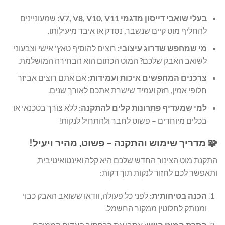
בעלי שואבי דייסון מדגמי V7, V8, V10, V11:
שמעוניינים
להחליף מוט קיים שנשבר, נסדק או איבד מיעילותו.
מי שמחפש שדרוג עיצובי:
רוצים להוסיף טאץ' אישי וצבעוני
לשואב האבק שלכם? המוט הכתום הוא הבחירה המושלמת.
צרכנים המחפשים איכות ועמידות:
אם אתם רוצים אביזר
חלופי אמין, חזק ועמיד שישרת אתכם לאורך שנים.
למי שמעדיף פתרונות קלים להתקנה:
ללא צורך בטכנאי או
בכלים מיוחדים – פשוט לחבר ולהתחיל לנקות!
🧩 מדריך שימוש והתקנה – פשוט, מהיר ויעיל!
התקנת מוט הצינור החדש שלכם היא קלה ואינטואיטיבית,
ותאפשר לכם לחזור לנקות תוך דקות:
הכנה בטיחותית:
לפני כל פעולה, וודאו ששואב האבק כבוי
ומנותק לחלוטין ממקור החשמל.