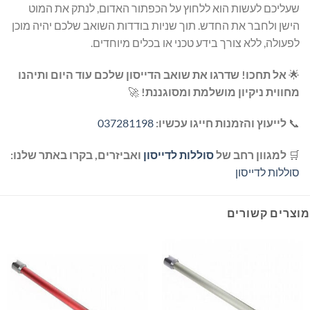
שעליכם לעשות הוא ללחוץ על הכפתור האדום, לנתק את המוט
הישן ולחבר את החדש. תוך שניות בודדות השואב שלכם יהיה מוכן
לפעולה, ללא צורך בידע טכני או בכלים מיוחדים.
🌟
אל תחכו! שדרגו את שואב הדייסון שלכם עוד היום ותיהנו
מחווית ניקיון מושלמת ומסוגננת!
🚀
📞
לייעוץ והזמנות חייגו עכשיו:
037281198
🛒
למגוון רחב של
סוללות לדייסון
ואביזרים, בקרו באתר שלנו:
סוללות לדייסון
מוצרים קשורים