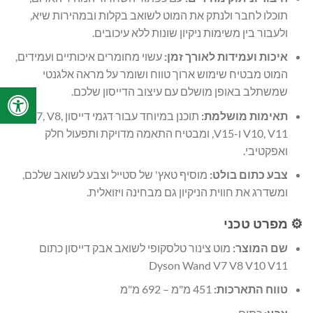
תוכלו לחבר ולנתק את המוט לשואב בקלות ובמהירות שיא,
ולעבור בין משימות ניקיון שונות ללא עיכובים.
איכות ועמידות לאורך זמן:
עשוי מחומרים איכותיים ועמידים,
המוט מבטיח שימוש ארוך טווח ושומר על מראה אלגנטי
שמשתלב באופן מושלם עם עיצוב הדייסון שלכם.
תאימות מושלמת:
תוכנן במיוחד עבור דגמי דייסון V7, V8,
V10, V11 ו-V15, ומבטיח התאמה מדויקת ותפעול חלק
ואפקטיבי.
צבע כתום בולט:
מוסיף טאץ' של סטייל וצבע לשואב שלכם,
ומשדרג את חווית הניקיון גם מבחינה ויזואלית.
⚙️ מפרט טכני
שם המוצר:
מוט צינור טלסקופי לשואב אבק דייסון כתום
Dyson Wand V7 V8 V10 V11
טווח התארכות:
451 מ"מ – 692 מ"מ