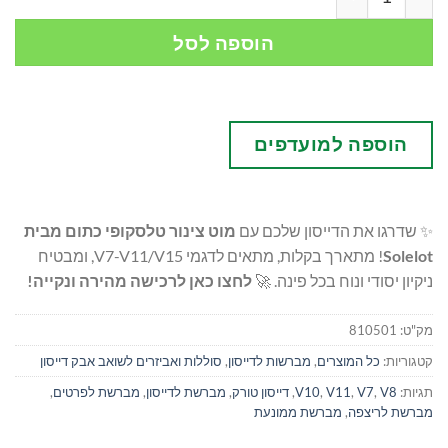
הוספה לסל
הוספה למועדפים
✨ שדרגו את הדייסון שלכם עם
מוט צינור טלסקופי כתום מבית
Solelot
! מתארך בקלות, מתאים לדגמי V7-V11/V15, ומבטיח
ניקיון יסודי ונוח בכל פינה. 🚀
לחצו כאן לרכישה מהירה ונקייה!
מק"ט:
810501
קטגוריות:
כל המוצרים
,
מברשות לדייסון
,
סוללות ואביזרים לשואב אבק דייסון
תגיות:
V8
,
V7
,
V11
,
V10
,
דייסון טורק
,
מברשת לדייסון
,
מברשת לפרטים
,
מברשת לריצפה
,
מברשת ממונעת