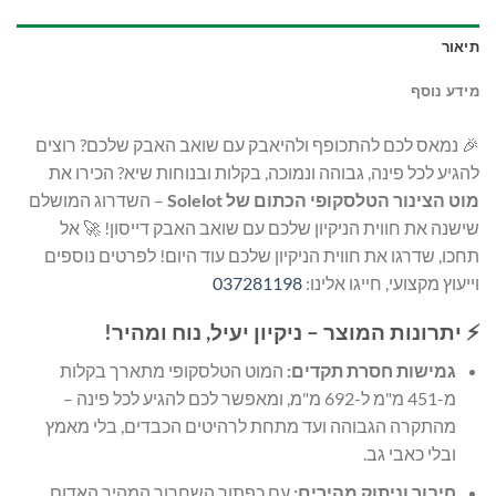
תיאור
מידע נוסף
🎉 נמאס לכם להתכופף ולהיאבק עם שואב האבק שלכם? רוצים
להגיע לכל פינה, גבוהה ונמוכה, בקלות ובנוחות שיא? הכירו את
מוט הצינור הטלסקופי הכתום של Solelot
– השדרוג המושלם
שישנה את חווית הניקיון שלכם עם שואב האבק דייסון! 🚀 אל
תחכו, שדרגו את חווית הניקיון שלכם עוד היום! לפרטים נוספים
וייעוץ מקצועי, חייגו אלינו:
037281198
⚡ יתרונות המוצר – ניקיון יעיל, נוח ומהיר!
גמישות חסרת תקדים:
המוט הטלסקופי מתארך בקלות
מ-451 מ"מ ל-692 מ"מ, ומאפשר לכם להגיע לכל פינה –
מהתקרה הגבוהה ועד מתחת לרהיטים הכבדים, בלי מאמץ
ובלי כאבי גב.
חיבור וניתוק מהירים:
עם כפתור השחרור המהיר האדום,