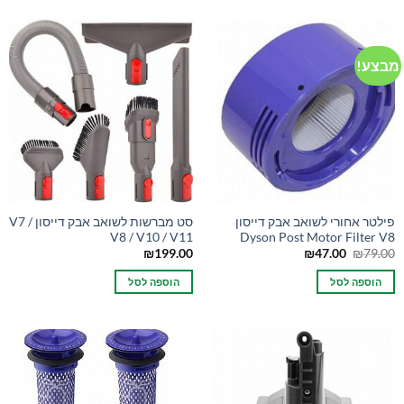
מבצע!
פילטר אחורי לשואב אבק דייסון
סט מברשות לשואב אבק דייסון V7 /
V8 / V10 / V11
Dyson Post Motor Filter V8
המחיר
המחיר
₪
199.00
₪
47.00
₪
79.00
המקורי
הנוכחי
היה:
הוא:
הוספה לסל
הוספה לסל
₪47.00.
₪79.00.