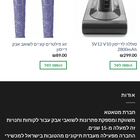
סוללה לדייסון SV12 V10
זוג פילטרים קוניים לשואב אבק
2800mAh
דייסון
₪
89.00
₪
299.00
הוספה לסל
הוספה לסל
אודות
חברת מטאטא
משווקת ומספקת פתרונות לשואבי אבק עבור לקוחות וחנויות
זה למעלה מ-15 שנים
.
החברה מפעילה מעבדת תיקונים מהטובות בישראל למכשירי