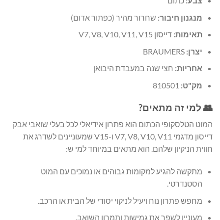
צבע:
כתום
מנגנון חיבור:
שחרור מהיר (כפתור אדום)
תאימות:
דייסון V7, V8, V10, V11, V15
יצרן:
BRAUMERS
אחריות:
חצי שנה במעבדת היבואן
מק"ט:
810501
👥 למי זה מתאים?
המוט הטלסקופי הכתום הוא פתרון אידיאלי לכל בעלי שואבי אבק
דייסון מדגמי V7, V8, V10, V11 ו-V15 שמעוניינים לשדרג את
חווית הניקיון שלהם. הוא מתאים במיוחד למי ש:
מתקשה להגיע למקומות גבוהים או נמוכים עם המוט
הסטנדרטי.
מחפש פתרון נוח ויעיל לניקוי יסודי של הבית או הרכב.
מעוניין לשפר את גמישות ותמרון השואב.