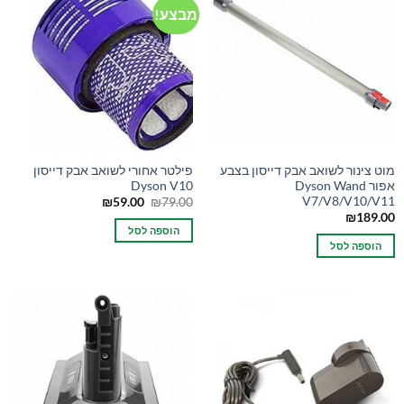
מבצע!
מוט צינור לשואב אבק דייסון בצבע
פילטר אחורי לשואב אבק דייסון
אפור Dyson Wand
Dyson V10
V7/V8/V10/V11
המחיר
המחיר
₪
59.00
₪
79.00
המקורי
הנוכחי
₪
189.00
היה:
הוא:
הוספה לסל
₪59.00.
₪79.00.
הוספה לסל