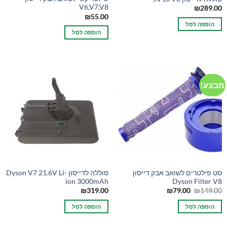
V6,V7,V8
₪
289.00
₪
55.00
הוספה לסל
הוספה לסל
מבצע!
סט פילטרים לשואב אבק דייסון
סוללה לדייסון Dyson V7 21.6V Li-
ion 3000mAh
Dyson Filter V8
המחיר
המחיר
₪
319.00
₪
79.00
₪
149.00
המקורי
הנוכחי
היה:
הוא:
הוספה לסל
הוספה לסל
₪79.00.
₪149.00.