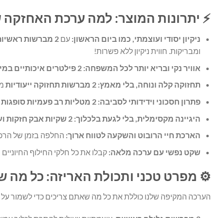
⚡ יתרונות המוצר: למה ערכת האחזקה 
ניקיון יסודי ועוצמתי, כמו ביום הראשון:
עם
2 מברשות ראשיות חזקות
ומבריקות. חווית ניקיון ללא פשרות!
אוויר נקי ובריא יותר לכל המשפחה:
2 פילטרים איכותיים במיוחד
תחזוקה קלה ונוחה, בלי מאמץ:
2 מברשות תחזוקה ייעודיות
מא
פתרון חסכוני וידידותי לסביבה:
2 מטליות רב פעמיות סופגות
נ
היגיינה מקסימלית, בלי לגעת בלכלוך:
2 שקיות אבק חזקות ועמידות
הארכת חיי הרובוט והשקעה לטווח ארוך:
החלפה בזמן של הרכיב
שקט נפשי עם ערכה מלאה:
קבלו את כל חלקי החילוף החיוניים
⚙️ מפרט טכני ותכולת האריזה: כל מה
הערכה המקיפה שלנו כוללת את כל מה שאתם צריכים כדי לשמור על ה-ROBOROCK S8 MaxV ULTRA שלכם במיטבו ולספק ניקיון מו