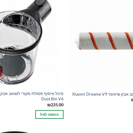
ומי Xiaomi Dreame V9
Dust Bin V6
המחיר
הנוכחי
₪
225.00
הוא:
₪79.00.
₪1
הוספה לסל