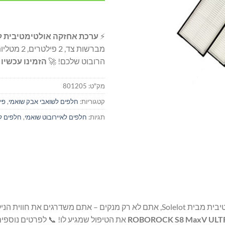
⚡
ערכת אחזקה אולטימטיבית ל-OBOROCK S8 MaxV ULTRA
הרובוט שלכם! 🚀
הזמינו עכשיו 
מק"ט:
801205
קטגוריות:
חלפים לשואבי אבק שואמי
,
פי
תגיות:
חלפים לאיירובוט שואמי
,
חלפים ל
עם ערכת האחזקה האולטימטיבית מבית Solelot, אתם לא רק מנקים – אתם
ROBOROCK S8 MaxV ULT
את הטיפול שמגיע לו! 📞 לפרטים נוספים 