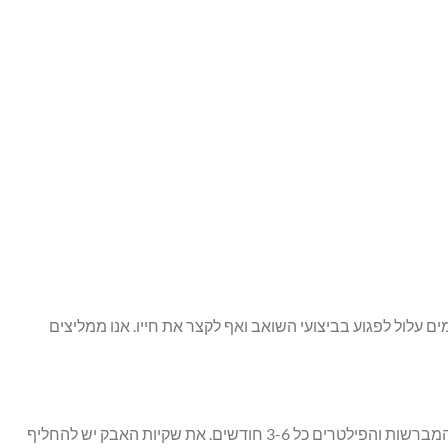
עלול לפגוע בביצועי השואב ואף לקצר את חייו. אנו ממליצים
תדירות ההחלפה תלויה באופן ישיר בתדירות השימוש בשואב, גודל הבית וסוג הלכלוך (למשל, חיות מחמד). באופן כללי, מומלץ להחליף את המברשות והפילטרים כל 3-6 חודשים. את שקיות האבק יש להחליף