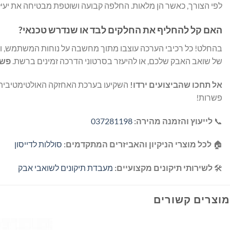
לפי הצורך, כאשר הן מלאות. החלפה קבועה ושוטפת מבטיחה את יעיל
האם קל להחליף את החלקים לבד או שנדרש טכנאי?
בהחלט! כל רכיבי הערכה עוצבו מתוך מחשבה על נוחות המשתמש, ומ
של שואב האבק שלכם, או להיעזר בסרטוני הדרכה זמינים ברשת.
פשו
אל תחכו שהביצועים ירדו!
השקיעו בערכת האחזקה האולטימטיבית ל-ROBOROCK S8 MaxV ULTRA ותיהנו מבית נקי, אוויר צח ושק
פשרות!
📞
לייעוץ והזמנה מהירה:
037281198
🏠
לכל מוצרי הניקיון והאביזרים המתקדמים:
סוללות לדייסון
🛠️
לשירותי תיקונים מקצועיים:
מעבדת תיקונים לשואבי אבק
מוצרים קשורים