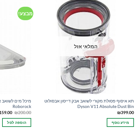
מבצע!
המלאי אזל
תא איסוף פסולת מקורי לשואב אבק דייסון אבסולוט
Roborock
Dyson V11 Absolute Dust Bin
המחיר
159.00
₪
200.00
₪
399.00
המקורי
היה:
מידע נוסף
הוספה לסל
00.00.