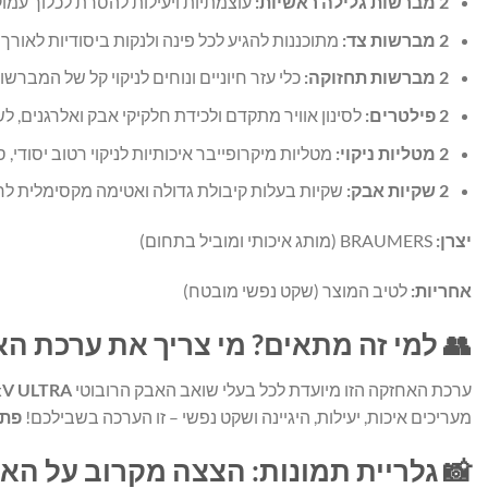
2 מברשות גלילה ראשיות:
עוצמתיות ויעילות להסרת לכלוך עמוק
2 מברשות צד:
מתוכננות להגיע לכל פינה ולנקות ביסודיות לאורך 
2 מברשות תחזוקה:
כלי עזר חיוניים ונוחים לניקוי קל של המברש
2 פילטרים:
לסינון אוויר מתקדם ולכידת חלקיקי אבק ואלרגנים, 
2 מטליות ניקוי:
מטליות מיקרופייבר איכותיות לניקוי רטוב יסודי, 
2 שקיות אבק:
שקיות בעלות קיבולת גדולה ואטימה מקסימלית לריקו
יצרן:
BRAUMERS (מותג איכותי ומוביל בתחום)
אחריות:
לטיב המוצר (שקט נפשי מובטח)
👥 למי זה מתאים? מי צריך את ערכת הא
ערכת האחזקה הזו מיועדת לכל בעלי שואב האבק הרובוטי
V ULTRA
מעריכים איכות, יעילות, היגיינה ושקט נפשי – זו הערכה בשבילכם!
פתר
📸 גלריית תמונות: הצצה מקרוב על האי