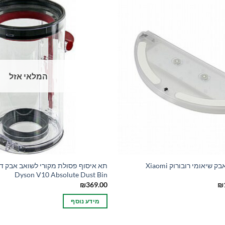
המלאי אזל
מיכל מים לשואב אבק שיאומי רובורוק Xiaomi
תא איסוף פסולת מקורי לשואב אבק די
Dyson V10 Absolute Dust Bin
המחיר
₪
369.00
₪
הנוכחי
הוא:
מידע נוסף
₪159.00.
₪2