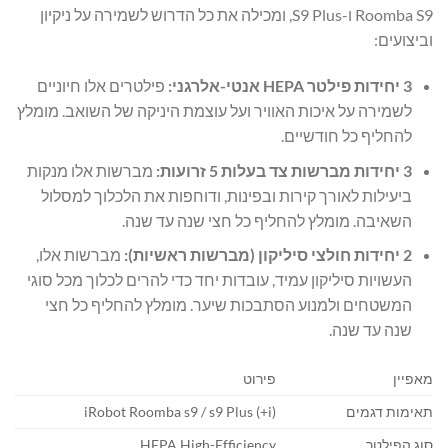
Roomba S9 ו-S9 Plus, ומכילה את כל הדרוש לשמירה על ניקיון
וביצועים:
3 יחידות פילטר HEPA אנטי-אלרגני:
פילטרים אלו חיוניים
לשמירה על איכות האוויר ועל עוצמת היניקה של השואב. מומלץ
להחליף כל חודשיים.
3 יחידות מברשות צד בעלות 5 זרועות:
מברשות אלו מנקות
ביעילות לאורך קירות ובפינות, ודוחפות את הלכלוך למסלול
השאיבה. מומלץ להחליף כל חצי שנה עד שנה.
2 יחידות חולצי סיליקון (מברשות ראשיות):
מברשות אלו,
העשויות סיליקון עמיד, עובדות יחד כדי להרים לכלוך מכל סוגי
המשטחים ולמנוע הסתבכות שיער. מומלץ להחליף כל חצי
שנה עד שנה.
מאפיין
פירוט
תאימות דגמים
iRobot Roomba s9 / s9 Plus (+i)
סוג הפילטר
HEPA High-Efficiency