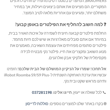
BRAUMERS, המיוצרים בסטנדרטים מחמירים וזהים לחלפים
המקוריים. הם מציעים את אותם ביצועים ויעילות, אך במחיר
משתלם יותר, ומגיעים עם אחריות מלאה לטיב המוצר.
❓ למה חשוב להחליף את הפילטרים באופן קבוע?
החלפת פילטרים קבועה חיונית לשמירה על איכות האוויר בבית,
במיוחד אם אתם סובלים מאלרגיות או שיש לכם חיות מחמד.
פילטרים סתומים מפחיתים את עוצמת השאיבה, מאמצים את
מנוע השואב ומקצרים את חייו. פילטר נקי מבטיח לכידה
מקסימלית של חלקיקי אבק ואלרגנים.
אל תחכו! שמרו על הניקיון המושלם של הבית שלכם!
הזמינו
עכשיו את ערכת האחזקה השנתית ל-iRobot Roomba S9/S9 Plus
ותיהנו מראש שקט ובית נקי.
📞 לכל שאלה או ייעוץ,
חייגו אלינו:
037281198
🌐 בקרו באתר שלנו למוצרים נוספים:
סוללות לדייסון