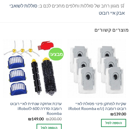
🛒 מגוון רחב של סוללות וחלפים מחכים לכם ב:
סוללות לשואבי
אבק איי רובוט
מוצרים קשורים
מבצע!
שקיות למתקן פינוי פסולת לאיי
ערכת אחזקה שנתית לאיי רובוט
רובוט רומבה iRobot Roomba e/i/j
רומבה סדרה 600 לiRobot
Roomba
₪
139.00
המחיר
המחיר
₪
149.00
₪
200.00
המקורי
הנוכחי
הוספה לסל
היה:
הוא:
הוספה לסל