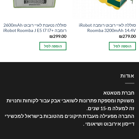
סוללה לאיי רובוט רומבה iRobot
סוללה נטענת לאיי רובוט 2600mAh
Roomba 3200mAh 14.4V
רומבה +iRobot Roomba J E5 I7 I7
₪
299.00
₪
279.00
הוספה לסל
הוספה לסל
אודות
חברת מטאטא
משווקת ומספקת פתרונות לשואבי אבק עבור לקוחות וחנויות
זה למעלה מ-15 שנים
.
החברה מפעילה מעבדת תיקונים מהטובות בישראל למכשירי
דייסון אירובוט ושיאומי .